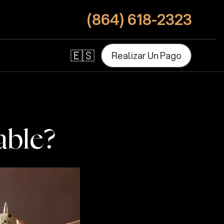
(864) 618-2323
🇪🇸
R
e
a
l
i
z
a
r
U
n
P
a
g
o
R
e
a
l
i
z
a
r
U
n
P
a
g
o
able?