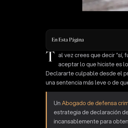
En Esta Página
Tal vez crees que decir “sí, fui yo” en el juzgado te dará puntos con el juez. Que
aceptar lo que hiciste es lo
Declararte culpable desde el pr
una sentencia más leve o de que
Un
Abogado de defensa crimi
estrategia de declaración de
incansablemente para obtene