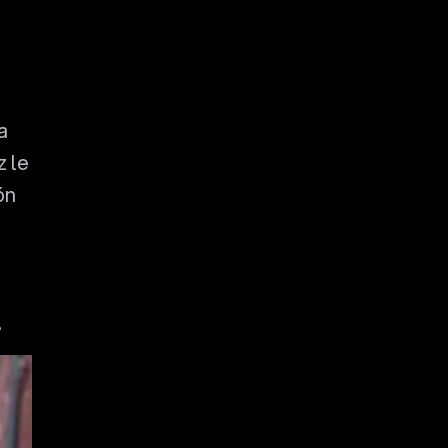
a
z le
ón
.