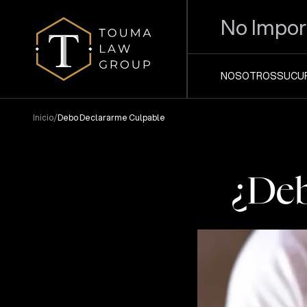
No Impor
NOSOTROS
SUCU
/
Inicio
Debo Declararme Culpable
¿Deb