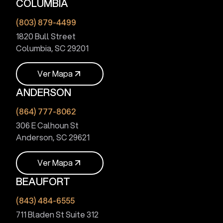
COLUMBIA
V
e
r
M
a
p
a
(803) 879-4499
1820 Bull Street
Columbia, SC 29201
V
e
r
M
a
p
a
ANDERSON
V
e
r
M
a
p
a
(864) 777-8062
306 E Calhoun St
Anderson, SC 29621
V
e
r
M
a
p
a
BEAUFORT
V
e
r
M
a
p
a
(843) 484-6555
711 Bladen St Suite 312