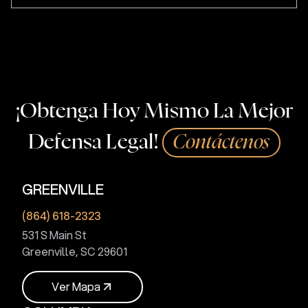
¡Obtenga Hoy Mismo La Mejor
Defensa Legal!
Contáctenos
GREENVILLE
(864) 618-2323
531 S Main St
Greenville, SC 29601
V
e
r
M
a
p
a