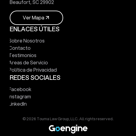
Beaufort, SC 29902
V
e
r
M
a
p
a
ENLACES ÚTILES
V
e
r
M
a
p
a
Sobre Nosotros
Contacto
Testimonios
Areas de Servicio
Política de Privacidad
REDES SOCIALES
Facebook
Instagram
LinkedIn
© 2026 Touma Law Group, LLC. All rights reserved.