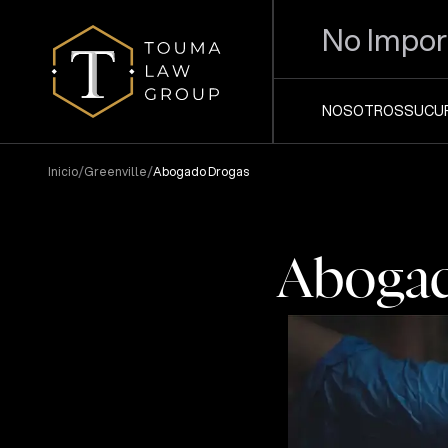
No Impor
NOSOTROS
SUCU
/
/
Inicio
Greenville
Abogado Drogas
Abogad