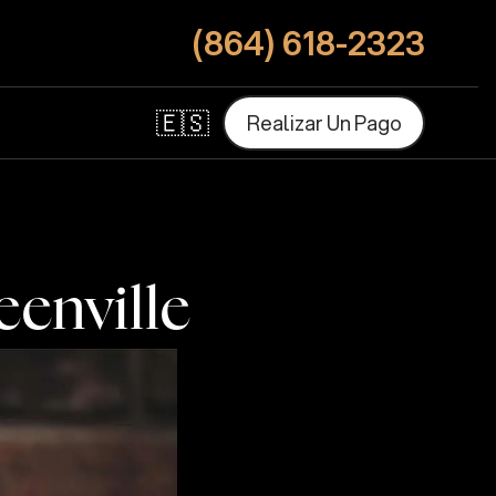
(864) 618-2323
🇪🇸
R
e
a
l
i
z
a
r
U
n
P
a
g
o
R
e
a
l
i
z
a
r
U
n
P
a
g
o
enville