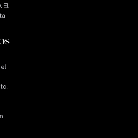
. El
ta
os
 el
to.
un