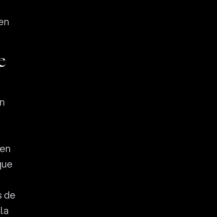
en
e
on
 en
 que
s de
 la