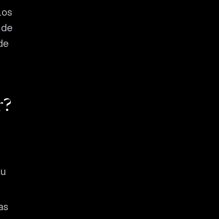
los
 de
de
r?
su
as