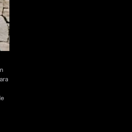
en
para
de